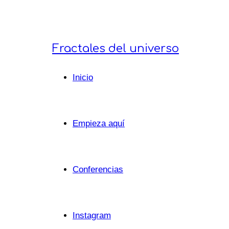
Fractales
Fractales del universo
Inicio
del
Empieza aquí
universo
Conferencias
Instagram