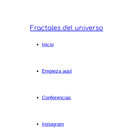
Fractales
Fractales del universo
Inicio
del
Empieza aquí
universo
Conferencias
Instagram